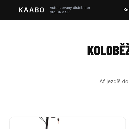
Autorizovaný distributor
KAABO
Ko
pro ČR a SR
KOLOBĚŽ
Ať jezdíš do