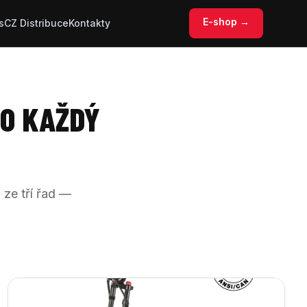
E-shop →
s
CZ Distribuce
Kontakty
RO KAŽDÝ
 ze tří řad —