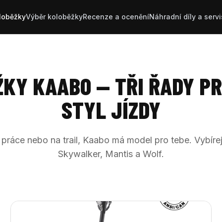
loběžky
Výběr koloběžky
Recenze a ocenění
Náhradní díly a servi
KY KAABO — TŘI ŘADY P
STYL JÍZDY
 práce nebo na trail, Kaabo má model pro tebe. Vybírej
Skywalker, Mantis a Wolf.