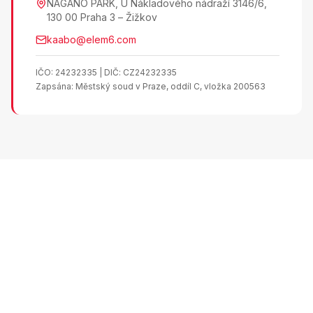
NAGANO PARK, U Nákladového nádraží 3146/6,
130 00 Praha 3 – Žižkov
kaabo@elem6.com
IČO: 24232335 | DIČ: CZ24232335
Zapsána: Městský soud v Praze, oddíl C, vložka 200563