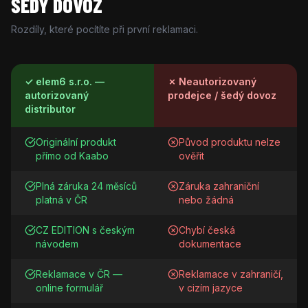
ŠEDÝ DOVOZ
Rozdíly, které pocítíte při první reklamaci.
✓ elem6 s.r.o. —
✗ Neautorizovaný
autorizovaný
prodejce / šedý dovoz
distributor
Originální produkt
Původ produktu nelze
přímo od Kaabo
ověřit
Plná záruka 24 měsíců
Záruka zahraniční
platná v ČR
nebo žádná
CZ EDITION s českým
Chybí česká
návodem
dokumentace
Reklamace v ČR —
Reklamace v zahraničí,
online formulář
v cizím jazyce